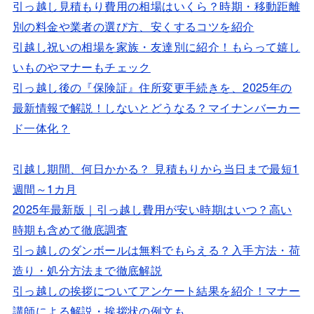
引っ越し見積もり費用の相場はいくら？時期・移動距離
別の料金や業者の選び方、安くするコツを紹介
引越し祝いの相場を家族・友達別に紹介！もらって嬉し
いものやマナーもチェック
引っ越し後の『保険証』住所変更手続きを、2025年の
最新情報で解説！しないとどうなる？マイナンバーカー
ド一体化？
引越し期間、何日かかる？ 見積もりから当日まで最短1
週間～1カ月
2025年最新版｜引っ越し費用が安い時期はいつ？高い
時期も含めて徹底調査
引っ越しのダンボールは無料でもらえる？入手方法・荷
造り・処分方法まで徹底解説
引っ越しの挨拶についてアンケート結果を紹介！マナー
講師による解説・挨拶状の例文も