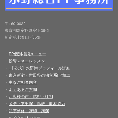
〒160-0022
東京都新宿区新宿1-36-2
新宿第七葉山ビル3F
・
FP個別相談メニュー
・
投資マネーレッスン
・
【公式】水野崇プロフィール詳細
・
東京新宿・世田谷の独立系FP相談
・
主なご相談内容
・
よくあるご質問
・
お客様の声・感想・評判
・
メディア出演・掲載・取材協力
・
記事監修・講師・講演
・
お役立ちリンク集