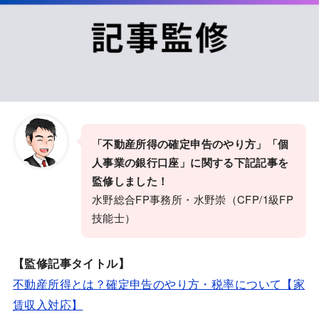
「不動産所得の確定申告のやり方」「個
人事業の銀行口座」
に関する下記記事を
監修しました！
水野総合FP事務所・水野崇（CFP/1級FP
技能士）
【監修記事タイトル】
不動産所得とは？確定申告のやり方・税率について【家
賃収入対応】