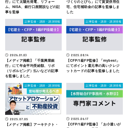
行」にて太陽光発電、リフォー
づくりのとびら」にて賃貸併用住
ム、NISA、銀行口座開設などの記
宅、住宅補助金の記事を監修しま
事を監修
した
記事監修・講師・講演情報
記事監修・講師・講演情報
2026.01.03
2025.08.14
【メディア掲載】「千葉興業銀
【CFP/1級FP監修】「mybest」
行」にて年金平均受給額、リボ
にてポイント還元率の高いクレジ
（リボルビング）払いなどの記事
ットカードの記事を監修しました
を監修しました
記事監修・講師・講演情報
記事監修・講師・講演情報
2025.06.17
2025.07.05
【CFP/1級FP監修】「お小遣いが
【メディア掲載】アーキテクト・