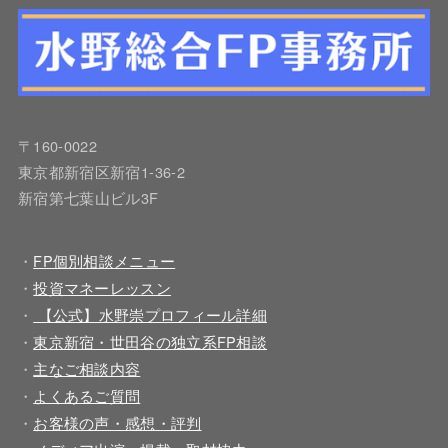
〒160-0022
東京都新宿区新宿1-36-2
新宿第七葉山ビル3F
・
FP個別相談メニュー
・
投資マネーレッスン
・
【公式】水野崇プロフィール詳細
・
東京新宿・世田谷の独立系FP相談
・
主なご相談内容
・
よくあるご質問
・
お客様の声・感想・評判