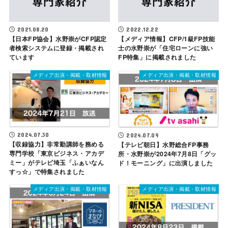
2021.08.20
2022.12.22
【日本FP協会】水野崇がCFP認定
【メディア情報】CFP/1級FP技能
者検索システムに登録・掲載され
士の水野崇が「住宅ローンに強い
ています
FP特集」に掲載されました
メディア出演・掲載・取材情報
メディア出演・掲載・取材情報
2024.07.30
2024.07.09
【収録協力】非常勤講師を務める
【テレビ朝日】水野総合FP事務
専門学校「東京ビジネス・アカデ
所・水野崇が2024年7月8日「グッ
ミー」がテレビ埼玉「ふぁいなん
ド！モーニング」に出演しました
すっ☆」で特集されました
メディア出演・掲載・取材情報
メディア出演・掲載・取材情報