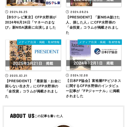
2024.06.25
2024.08.26
【BSテレビ東京】CFP水野崇が
【PRESIDENT】「新NISA儲けた
2024年6月24日「マネーのまな
人、損した人」にCFP水野崇の
び」新NISA講座に出演しました
「金投資」コラムが掲載されまし
た
メディア出演・掲載・取材情報
メディア出演・掲載・取材情報
2024.12.08
2025.03.21
【日本FP協会】富裕層FPビジネス
【PRESIDENT】「最新版・お金に
に関するCFP水野崇のインタビュ
困らない生き方」にCFP水野崇の
ー記事が「FPジャーナル」に掲載
「金投資」コラムが掲載されまし
されました
た
ABOUT US